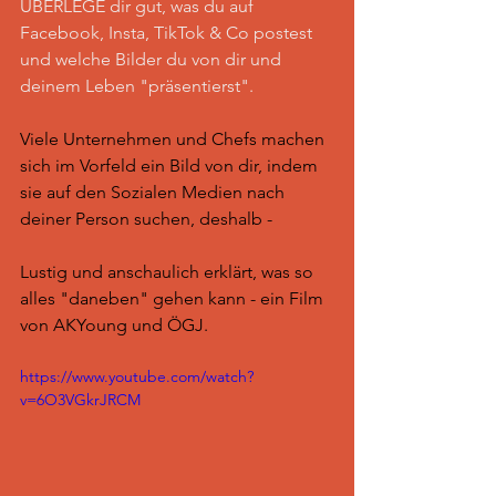
ÜBERLEGE dir gut, was du auf 
Facebook, Insta, TikTok & Co postest 
und welche Bilder du von dir und 
deinem Leben "präsentierst". 
Viele Unternehmen und Chefs machen 
sich im Vorfeld ein Bild von dir, indem 
sie auf den Sozialen Medien nach 
deiner Person suchen, deshalb - 
Lustig und anschaulich erklärt, was so 
alles "daneben" gehen kann - ein Film 
von AKYoung und ÖGJ. 
https://www.youtube.com/watch?
v=6O3VGkrJRCM