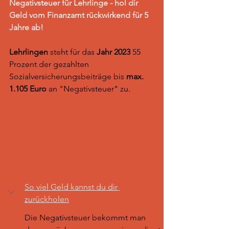
Negativsteuer für Lehrlinge - hol dir 
Geld vom Finanzamt rückwirkend für 5 
Jahre ab!
Lehrlingen
 steht für das 
Jahr 2023 
55 
Prozent der gezahlten 
Sozialversicherungsbeiträge bis 
max. 
1.105 Euro 
an "Negativsteuer" zu. 
So viel Geld kannst du dir 
zurückholen
Die Negativsteuer bekommt man 