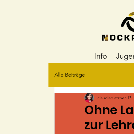
Info
Juge
Alle Beiträge
claudiaplatzner
13.
Ohne La
zur Leh