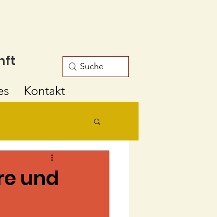
nft
es
Kontakt
re und