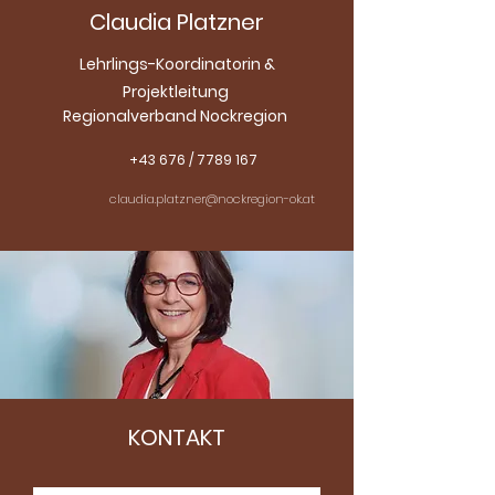
Claudia Platzner
Lehrlings-Koordinatorin &
Projektleitung
Regionalverband Nockregion
+43 676 / 7789 167
claudia.platzner@nockregion-ok.at
KONTAKT