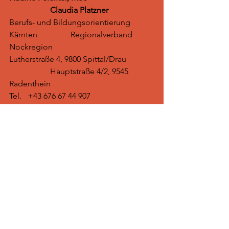
		Claudia Platzner
Berufs- und Bildungsorientierung 
Kärnten		Regionalverband 
Nockregion
Lutherstraße 4, 9800 Spittal/Drau 		
		Hauptstraße 4/2, 9545 
Radenthein
Tel.   +43 676 67 44 907 			
			Tel. +43 676 77 89 167
mail: 
Nadine.Feichter@bbo-
kaernten.at
mail:
claudia.platzner@nockregion-ok.at
Diese Veranstaltung ist eine 
Kooperation zwischen Berufs- und 
Bildungsorientierung Kärnten und dem 
Regionalverband Nockregion.