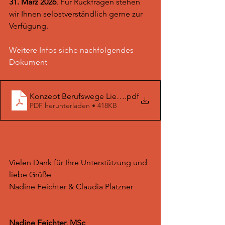
31. März 2026
. Für Rückfragen stehen 
wir Ihnen selbstverständlich gerne zur 
Verfügung.
Weitere Infos siehe nachfolgendes 
Dokument
Konzept Berufswege Lieser-Maltatal_final
.pdf
PDF herunterladen • 418KB
Vielen Dank für Ihre Unterstützung und 
liebe Grüße
Nadine Feichter & Claudia Platzner
Nadine Feichter, MSc 				