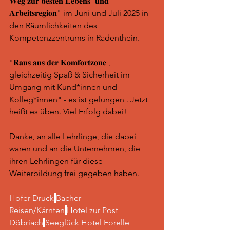
𝐖𝐞𝐠 𝐳𝐮𝐫 𝐛𝐞𝐬𝐭𝐞𝐧 𝐋𝐞𝐛𝐞𝐧𝐬- 𝐮𝐧𝐝 
𝐀𝐫𝐛𝐞𝐢𝐭𝐬𝐫𝐞𝐠𝐢𝐨𝐧" im Juni und Juli 2025 in 
den Räumlichkeiten des 
Kompetenzzentrums in Radenthein.
"𝐑𝐚𝐮𝐬 𝐚𝐮𝐬 𝐝𝐞𝐫 𝐊𝐨𝐦𝐟𝐨𝐫𝐭𝐳𝐨𝐧𝐞 , 
gleichzeitig Spaß & Sicherheit im 
Umgang mit Kund*innen und 
Kolleg*innen" - es ist gelungen . Jetzt 
heißt es üben. Viel Erfolg dabei!
Danke, an alle Lehrlinge, die dabei 
waren und an die Unternehmen, die 
ihren Lehrlingen für diese 
Weiterbildung frei gegeben haben.
Hofer Druck
Bacher 
Reisen/Kärnten
Hotel zur Post 
Döbriach
Seeglück Hotel Forelle