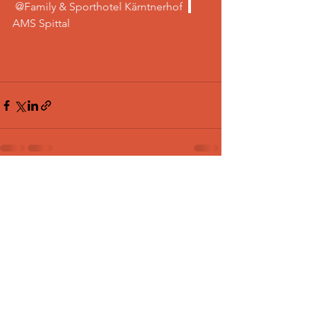
 @Family & Sporthotel Kärntnerhof
AMS Spittal
Alle ansehen
Aktuelle Beiträge