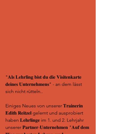
"𝐀𝐥𝐬 𝐋𝐞𝐡𝐫𝐥𝐢𝐧𝐠 𝐛𝐢𝐬𝐭 𝐝𝐮 𝐝𝐢𝐞 𝐕𝐢𝐬𝐢𝐭𝐞𝐧𝐤𝐚𝐫𝐭𝐞 
𝐝𝐞𝐢𝐧𝐞𝐬 𝐔𝐧𝐭𝐞𝐫𝐧𝐞𝐡𝐦𝐞𝐧𝐬" - an dem lässt 
sich nicht rütteln..
Einiges Neues von unserer 𝐓𝐫𝐚𝐢𝐧𝐞𝐫𝐢𝐧 
𝐄𝐝𝐢𝐭𝐡 𝐑𝐞𝐢𝐭𝐳𝐞𝐥 gelernt und ausprobiert 
haben 𝐋𝐞𝐡𝐫𝐥𝐢𝐧𝐠𝐞 im 1. und 2. Lehrjahr 
unserer 𝐏𝐚𝐫𝐭𝐧𝐞𝐫-𝐔𝐧𝐭𝐞𝐫𝐧𝐞𝐡𝐦𝐞𝐧 "𝐀𝐮𝐟 𝐝𝐞𝐦 